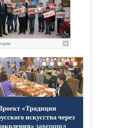
гария
Проект «Традиции
русского искусства через
поколения»