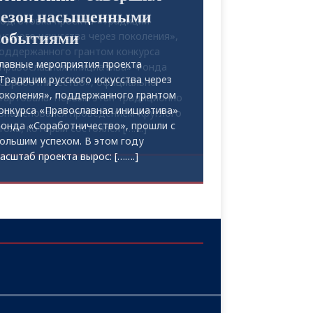
одготовка проекта «Традиции
усского искусства через поколения»,
оддержанного грантом конкурса
Православная инициатива» Фонда
Соработничество», официально
тартовала. Первый этап традиционно
знаменовался проведением Круглого
тола, который состоялся
[…….]