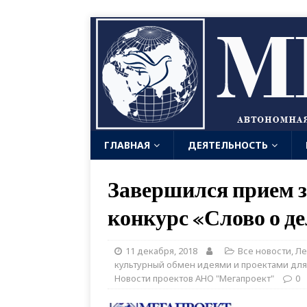
ГЛАВНАЯ
ДЕЯТЕЛЬНОСТЬ
Завершился прием з
конкурс «Слово о де
11 декабря, 2018
Все новости
,
Ле
культурный обмен идеями и проектами дл
Новости проектов АНО "Мегапроект"
0