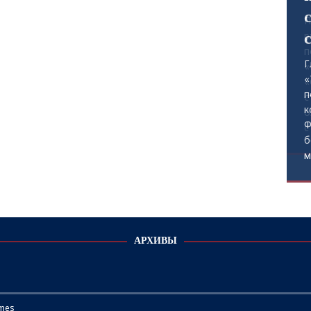
П
р
п
«
«
с
о
с
АРХИВЫ
mes