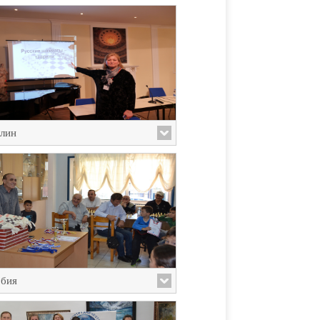
лин
бия