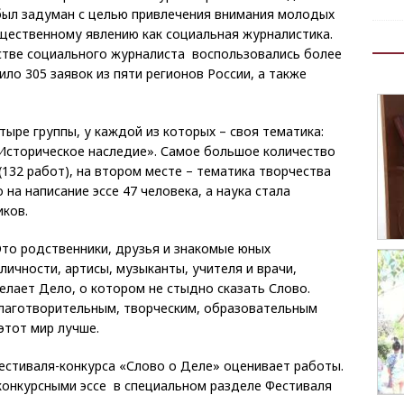
 был задуман с целью привлечения внимания молодых
бщественному явлению как социальная журналистика.
стве социального журналиста воспользовались более
ило 305 заявок из пяти регионов России, а также
ыре группы, у каждой из которых – своя тематика:
«Историческое наследие». Самое большое количество
(132 работ), на втором месте – тематика творчества
 на написание эссе 47 человека, а наука стала
иков.
Это родственники, друзья и знакомые юных
личности, артисы, музыканты, учителя и врачи,
делает Дело, о котором не стыдно сказать Слово.
лаготворительным, творческим, образовательным
этот мир лучше.
естиваля-конкурса «Слово о Деле» оценивает работы.
конкурсными эссе в специальном разделе Фестиваля