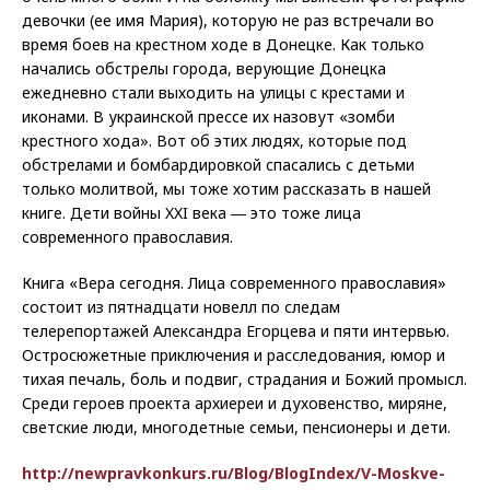
девочки (ее имя Мария), которую не раз встречали во
время боев на крестном ходе в Донецке. Как только
начались обстрелы города, верующие Донецка
ежедневно стали выходить на улицы с крестами и
иконами. В украинской прессе их назовут «зомби
крестного хода». Вот об этих людях, которые под
обстрелами и бомбардировкой спасались с детьми
только молитвой, мы тоже хотим рассказать в нашей
книге. Дети войны XXI века ― это тоже лица
современного православия.
Книга «Вера сегодня. Лица современного православия»
состоит из пятнадцати новелл по следам
телерепортажей Александра Егорцева и пяти интервью.
Остросюжетные приключения и расследования, юмор и
тихая печаль, боль и подвиг, страдания и Божий промысл.
Среди героев проекта архиереи и духовенство, миряне,
светские люди, многодетные семьи, пенсионеры и дети.
http://newpravkonkurs.ru/Blog/BlogIndex/V-Moskve-