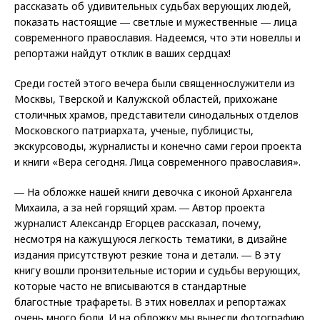
рассказать об удивительных судьбах верующих людей,
показать настоящие ― светлые и мужественные ― лица
современного православия. Надеемся, что эти новеллы и
репортажи найдут отклик в ваших сердцах!
Среди гостей этого вечера были священнослужители из
Москвы, Тверской и Калужской областей, прихожане
столичных храмов, представители синодальных отделов
Московского патриархата, ученые, публицисты,
экскурсоводы, журналисты и конечно сами герои проекта
и книги «Вера сегодня. Лица современного православия».
― На обложке нашей книги девочка с иконой Архангела
Михаила, а за ней горящий храм. ― Автор проекта
журналист Александр Егорцев рассказал, почему,
несмотря на кажущуюся легкость тематики, в дизайне
издания присутствуют резкие тона и детали. ― В эту
книгу вошли пронзительные истории и судьбы верующих,
которые часто не вписываются в стандартные
благостные трафареты. В этих новеллах и репортажах
очень много боли. И на обложку мы вынесли фотографию