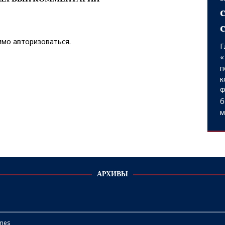
димо
авторизоваться
.
Г
«
п
к
Ф
б
м
АРХИВЫ
mes