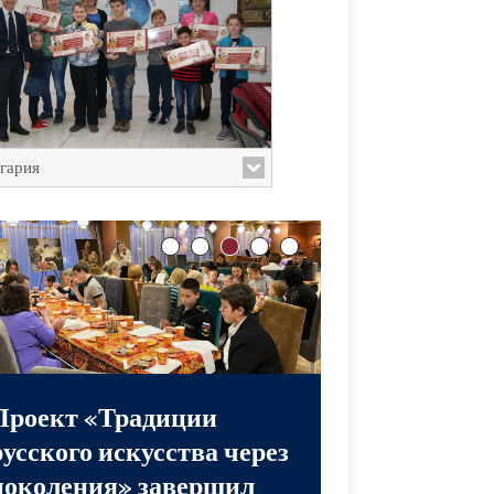
гария
Проект «Традиции
русского искусства через
поколения» завершил