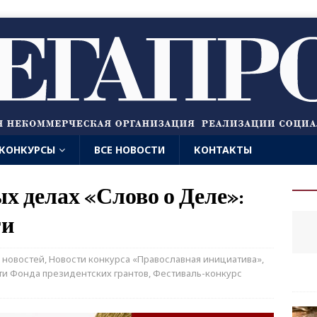
КОНКУРСЫ
ВСЕ НОВОСТИ
КОНТАКТЫ
ых делах «Слово о Деле»:
ги
 новостей
,
Новости конкурса «Православная инициатива»
,
ти Фонда президентских грантов
,
Фестиваль-конкурс