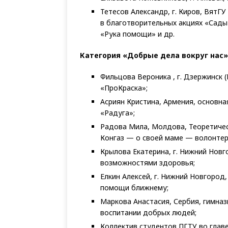
Тетесов Александр, г. Киров, ВятГ
в благотворительных акциях «Сады
«Рука помощи» и др.
Категория «Добрые дела вокруг нас»
Фильцова Вероника , г. Дзержинск 
«ПроКраска»;
Асриян Кристина, Армения, основн
«Радуга»;
Радова Мила, Молдова, Теоретическ
Конгаз — о своей маме — волонтер
Крылова Екатерина, г. Нижний Нов
возможностями здоровья;
Елкин Алексей, г. Нижний Новгород
помощи ближнему;
Маркова Анастасия, Сербия, гимназ
воспитании добрых людей;
Коллектив студентов ПГТУ во главе