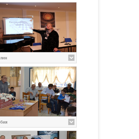
лин
бия