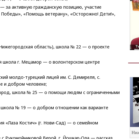
У — за активную гражданскую позицию, участие
 Победы», «Помощь ветерану», «Осторожно! Дети!»,
(Нижегородская область), школа № 22 — о проекте
ая школа г. Мецамор — о волонтерском центре
ий молдо-турецкий лицей им. С. Демиреля, с.
е и добром человеке;
город, школа № 25 — о помощи людям с ограниченными
, школа № 19 — о добром отношении как варианте
ия «Лаза Костич» (г. Нови-Сад) — о семейном
Ниж
 с Рукомойниковой Верой, г. Йошкар-Ола — рассказ