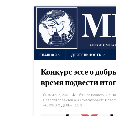
ГЛАВНАЯ
ДЕЯТЕЛЬНОСТЬ
Конкурс эссе о добр
время подвести ито
30 июня, 2020
Все новости
,
Лента
Новости проектов АНО "Мегапроект"
,
Новос
«СЛОВО О ДЕЛЕ»
0