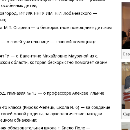
 особенных детей;
Новгород, ИФИЖ ННГУ ИМ. Н.И. Лобачевского —
ых;
им. М.П. Огарева — о бескорыстном помощнике детским
ГУ — о своей учительнице — главной помощнице
Бер
ВятГУ — о Валентине Михайловне Мауриной из с.
ской области, которая бескорыстно помогает своим
род, гимназия № 13 — о профессоре Алексее Ильиче
8-го класса (Кирово-Чепецк, школа № 6) — за создание
 своей малой родины, за археологические находки
Сер
пецком обнажении;
няя образовательная школа г. Биело Поле —