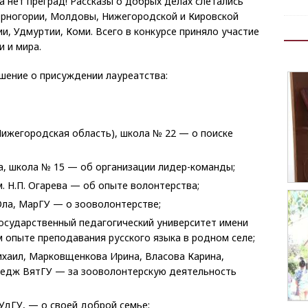
ра нет преград! Рассказы о добрых делах слетались
Черногории, Молдовы, Нижегородской и Кировской
и, Удмуртии, Коми. Всего в конкурсе приняло участие
и и мира.
шение о присуждении лауреатства:
Нижегородская область), школа № 22 — о поиске
а, школа № 15 — об организации лидер-команды;
м. Н.П. Огарева — об опыте волонтерства;
Ола, МарГУ — о зооволонтерстве;
государственный педагогический университет имени
 опыте преподавания русского языка в родном селе;
ихаил, Марковщенкова Ирина, Власова Карина,
олледж ВятГУ — за зооволонтерскую деятельность
 УдГУ, — о своей доброй семье;