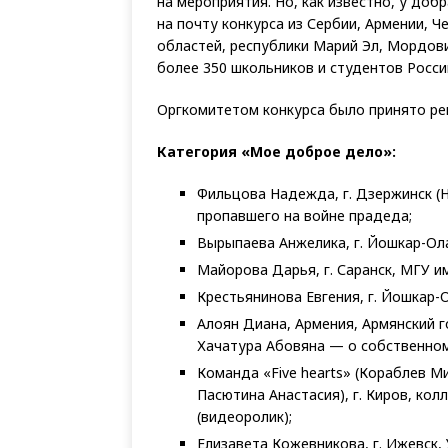
на мероприятия. Но, как известно, у доб
на почту конкурса из Сербии, Армении, 
областей, республики Марий Эл, Мордови
более 350 школьников и студентов Росси
Оргкомитетом конкурса было принято ре
Категория «Мое доброе дело»:
Фильцова Надежда, г. Дзержинск (
пропавшего на войне прадеда;
Вырыпаева Анжелика, г. Йошкар-Ол
Майорова Дарья, г. Саранск, МГУ и
Крестьянинова Евгения, г. Йошкар-
Алоян Диана, Армения, Армянский 
Хачатура Абовяна — о собственном
Команда «Five hearts» (Кораблев М
Пасютина Анастасия), г. Киров, к
(видеоролик);
Елизавета Кожевникова, г. Ижевск,