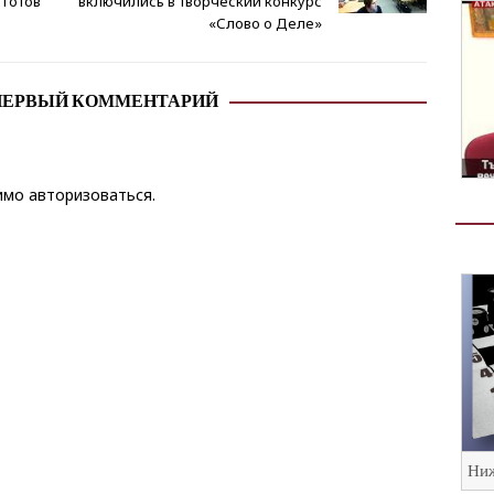
 готов
включились в творческий конкурс
«Слово о Деле»
ПЕРВЫЙ КОММЕНТАРИЙ
димо
авторизоваться
.
Ниж