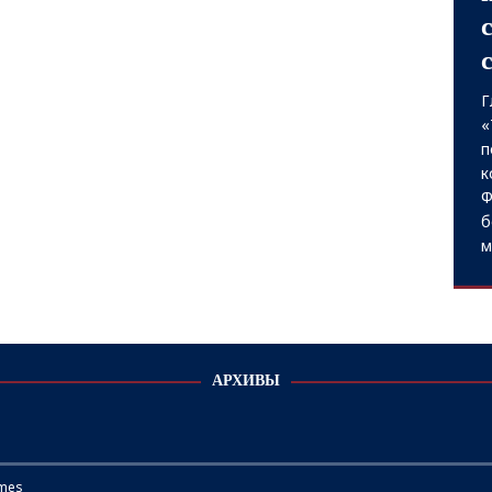
П
р
п
«
«
с
о
с
АРХИВЫ
mes