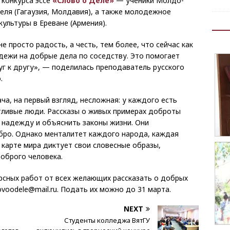
 конкурса эссе
«Слово о Деле»
— ученики Молдо-
еля (Гагаузия, Молдавия), а также молодежное
ультуры в Ереване (Армения).
е просто радость, а честь, тем более, что сейчас как
ежи на добрые дела по соседству. Это помогает
г к другу», — поделилась преподаватель русского
.
ча, на первый взгляд, несложная: у каждого есть
тливые люди. Рассказы о живых примерах доброты
 надежду и объяснить законы жизни. Они
обро. Однако менталитет каждого народа, каждая
 карте мира диктует свои словесные образы,
оброго человека.
рсных работ от всех желающих рассказать о добрых
ovoodele@mail.ru. Подать их можно до 31 марта.
NEXT
Студенты колледжа ВятГУ