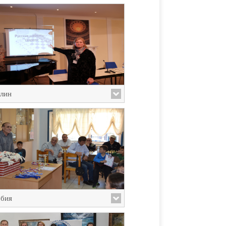
лин
бия