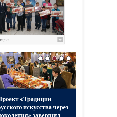
гария
Проект «Традиции
русского искусства через
поколения»