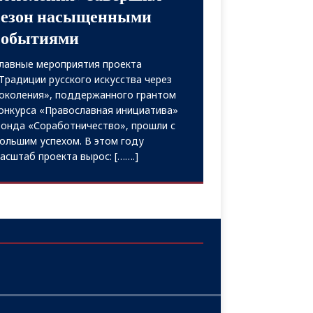
одготовка проекта «Традиции
усского искусства через поколения»,
оддержанного грантом конкурса
Православная инициатива» Фонда
Соработничество», официально
тартовала. Первый этап традиционно
знаменовался проведением Круглого
тола, который состоялся
[…….]