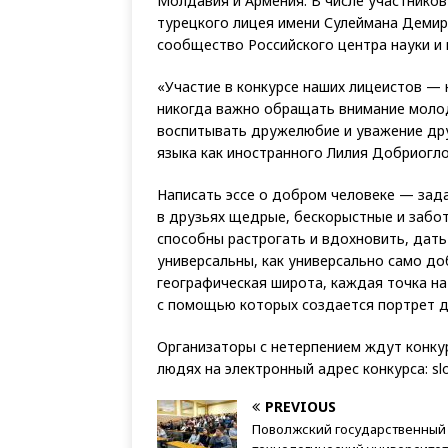
Молдавия и Армения. В числе участников
турецкого лицея имени Сулеймана Демир
сообщество Российского центра науки и к
«Участие в конкурсе наших лицеистов — н
никогда важно обращать внимание молод
воспитывать дружелюбие и уважение дру
языка как иностранного Лилия Добриогло
Написать эссе о добром человеке — зада
в друзьях щедрые, бескорыстные и забо
способны растрогать и вдохновить, дать
универсальны, как универсально само д
географическая широта, каждая точка на
с помощью которых создается портрет д
Организаторы с нетерпением ждут конку
людях на электронный адрес конкурса: sl
PREVIOUS
Поволжский государственный