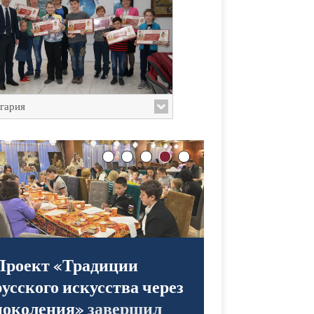
гария
Проект «Традиции
русского искусства через
поколения»