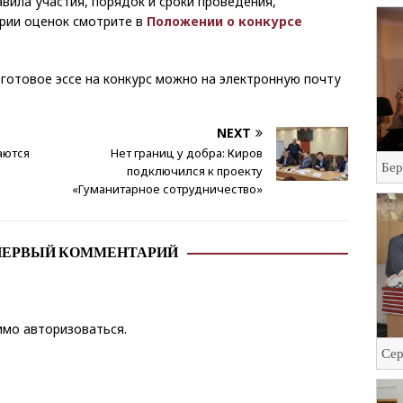
вила участия, порядок и сроки проведения,
ерии оценок смотрите в
Положении о конкурсе
 готовое эссе на конкурс можно на электронную почту
NEXT
аются
Нет границ у добра: Киров
Бер
подключился к проекту
«Гуманитарное сотрудничество»
ПЕРВЫЙ КОММЕНТАРИЙ
димо
авторизоваться
.
Сер