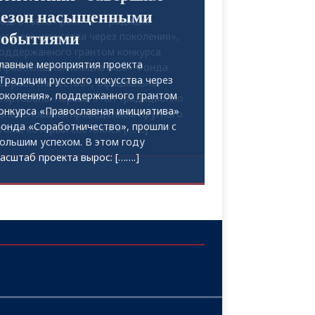
одготовка проекта «Традиции
усского искусства через поколения»,
оддержанного грантом конкурса
Православная инициатива» Фонда
Соработничество», официально
тартовала. Первый этап традиционно
знаменовался проведением Круглого
тола, который состоялся
[…….]