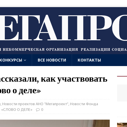
КОНКУРСЫ
ВСЕ НОВОСТИ
КОНТАКТЫ
сказали, как участвовать
во о деле»
й
,
Новости проектов АНО "Мегапроект"
,
Новости Фонда
с «СЛОВО О ДЕЛЕ»
0