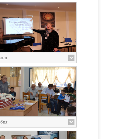
лин
бия