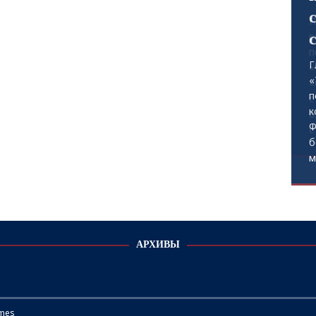
П
р
п
«
«
с
о
с
АРХИВЫ
mes